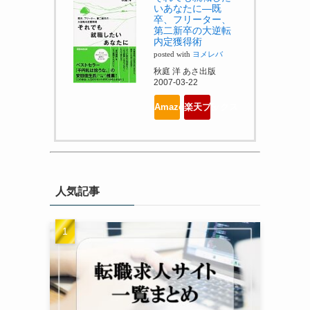
いあなたに―既
卒、フリーター、
第二新卒の大逆転
内定獲得術
posted with
ヨメレバ
秋庭 洋 あさ出版
2007-03-22
Amazonで見る
楽天ブックスで見る
人気記事