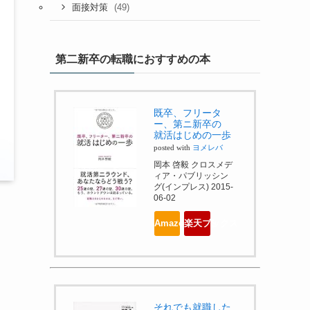
(49)
面接対策
第二新卒の転職におすすめの本
既卒、フリータ
ー、第ニ新卒の
就活はじめの一歩
posted with
ヨメレバ
岡本 啓毅 クロスメデ
ィア・パブリッシン
グ(インプレス) 2015-
06-02
Amazonで見る
楽天ブックスで見る
それでも就職した