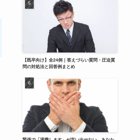
【既卒向け】全24例｜答えづらい質問・圧迫質
問の対処法と回答例まとめ
緊張で「退職します」が言い出せない…あなた